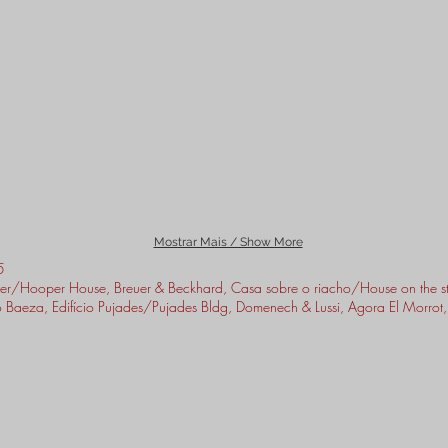
Mostrar Mais / Show More
5
/Hooper House, Breuer & Beckhard, Casa sobre o riacho/House on the st
eza, Edifício Pujades/Pujades Bldg, Domenech & Lussi, Agora El Morrot, u