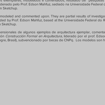
cios exemplares, modelados e comentados, resultado de pesquisa
rdenado pelo Prof. Edson Mahfuz, sediado na Universidade Federal d
m Sketchup.
 modeled and commented upon. They are partial results of investig
aded by Prof. Edson Mahfuz, based at the Universidade Federal do Ri
 Sketchup.
mensionales de algunos ejemplos de arquitectura ejemplar, comenta
ción
Construcción Formal en Arquitectura
, liderado por el prof. Eds
legre, Brasil), subvencionado por becas de CNPq. Los modelos son 