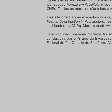
Neste site se encontram alguns edifí
Construção Formal em Arquitetura
, coo
CNPq. Todos os modelos são feitos co
This site offers some exemplary works,
Formal Construction in Architecture
, he
and funded by CNPq. Models made with
Este sitio web presenta modelos tridi
conducidas por el Grupo de Investiga
Federal do Rio Grande do Sul (Porto A