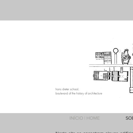
hans dieter schaal,
boulevard of the history of architecture
INÍCIO | HOME
SO